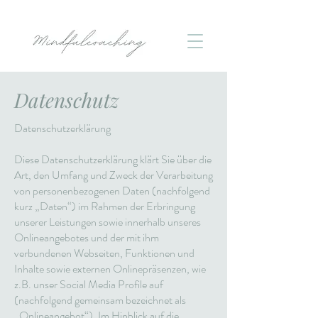
Datenschutz
Datenschutzerklärung
Diese Datenschutzerklärung klärt Sie über die
Art, den Umfang und Zweck der Verarbeitung
von personenbezogenen Daten (nachfolgend
kurz „Daten“) im Rahmen der Erbringung
unserer Leistungen sowie innerhalb unseres
Onlineangebotes und der mit ihm
verbundenen Webseiten, Funktionen und
Inhalte sowie externen Onlinepräsenzen, wie
z.B. unser Social Media Profile auf
(nachfolgend gemeinsam bezeichnet als
„Onlineangebot“). Im Hinblick auf die