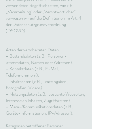
verwendeten Begrifflichkeiten, wie z.B.
„Verarbeitung“ oder „Verantwortlicher“
verweisen wir auf die Definitionen im Art. 4
der Datenschutzgrundverordnung
(DSGVO).
Arten der verarbeiteten Daten
– Bestandsdaten (z.B., Personen-
Stammdaten, Namen oder Adressen).
– Kontaktdaten (z.B., E-Mail,
Telefonnummern).
– Inhaltsdaten (z.B., Texteingaben,
Fotografien, Videos).
– Nutzungsdaten (z.B., besuchte Webseiten,
Interesse an Inhalten, Zugriffszeiten).
– Meta-/Kommunikationsdaten (z.B.,
Geräte-Informationen, IP-Adressen).
Kategorien betroffener Personen