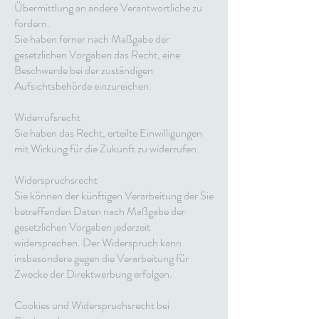
Übermittlung an andere Verantwortliche zu
fordern.
Sie haben ferner nach Maßgabe der
gesetzlichen Vorgaben das Recht, eine
Beschwerde bei der zuständigen
Aufsichtsbehörde einzureichen.
Widerrufsrecht
Sie haben das Recht, erteilte Einwilligungen
mit Wirkung für die Zukunft zu widerrufen.
Widerspruchsrecht
Sie können der künftigen Verarbeitung der Sie
betreffenden Daten nach Maßgabe der
gesetzlichen Vorgaben jederzeit
widersprechen. Der Widerspruch kann
insbesondere gegen die Verarbeitung für
Zwecke der Direktwerbung erfolgen.
Cookies und Widerspruchsrecht bei